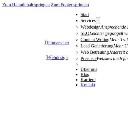
Zum Hauptinhalt springen
Zum Footer springen
Start
Services
Webdesign
Ansprechende D
SEO
Leichter gegoogelt w
Content Writing
Mehr Traff
D
ithmarscher
Lead Generierung
Mehr Um
Web Betreuung
Jederzeit 
W
ebdesign
Preisliste
Websites auch für
Über uns
Blog
Karriere
Kontakt