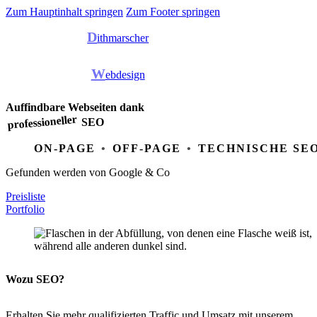
Zum Hauptinhalt springen
Zum Footer springen
D
ithmarscher
W
ebdesign
Auffindbare Webseiten dank
professioneller
SEO
ON-PAGE
OFF-PAGE
TECHNISCHE SE
Gefunden werden von Google & Co
Preisliste
Portfolio
Wozu SEO?
Erhalten Sie mehr qualifizierten Traffic und Umsatz mit unserem