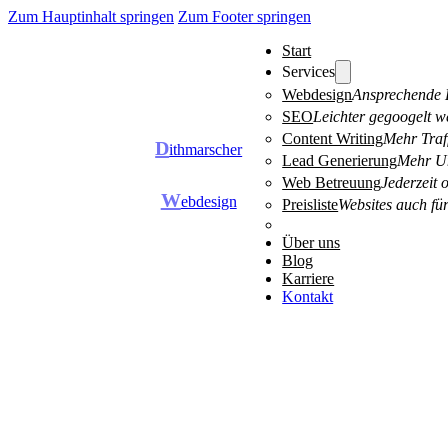
Zum Hauptinhalt springen
Zum Footer springen
Start
Services
Webdesign
Ansprechende D
SEO
Leichter gegoogelt w
Content Writing
Mehr Traff
D
ithmarscher
Lead Generierung
Mehr Um
Web Betreuung
Jederzeit 
W
ebdesign
Preisliste
Websites auch für
Über uns
Blog
Karriere
Kontakt