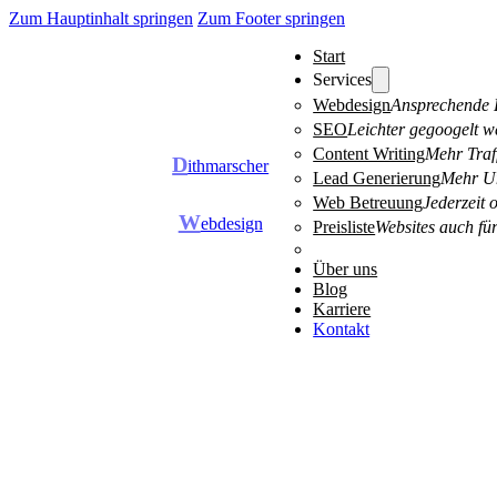
Zum Hauptinhalt springen
Zum Footer springen
Start
Services
Webdesign
Ansprechende D
SEO
Leichter gegoogelt w
Content Writing
Mehr Traff
D
ithmarscher
Lead Generierung
Mehr Um
Web Betreuung
Jederzeit 
W
ebdesign
Preisliste
Websites auch für
Über uns
Blog
Karriere
Kontakt