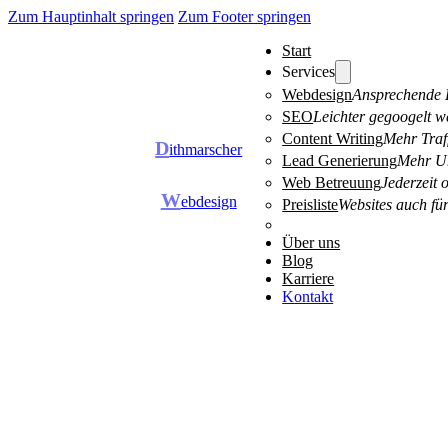
Zum Hauptinhalt springen
Zum Footer springen
Start
Services
Webdesign
Ansprechende D
SEO
Leichter gegoogelt w
Content Writing
Mehr Traff
D
ithmarscher
Lead Generierung
Mehr Um
Web Betreuung
Jederzeit 
W
ebdesign
Preisliste
Websites auch für
Über uns
Blog
Karriere
Kontakt